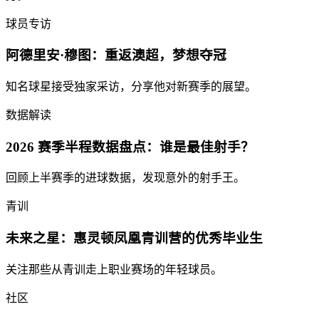
球员专访
阿德里安·穆图：重返澳超，梦想夺冠
知名球星接受独家采访，分享他对新赛季的展望。
数据解读
2026 赛季半程数据盘点：谁是最佳射手？
回顾上半赛季的进球数据，发现意外的射手王。
青训
未来之星：惠灵顿凤凰青训营的优秀毕业生
关注那些从青训走上职业赛场的年轻球员。
社区