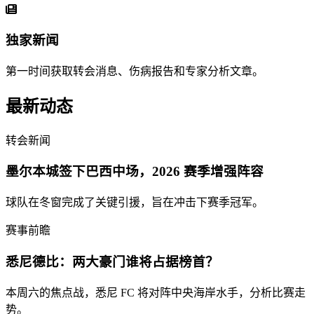
独家新闻
第一时间获取转会消息、伤病报告和专家分析文章。
最新动态
转会新闻
墨尔本城签下巴西中场，2026 赛季增强阵容
球队在冬窗完成了关键引援，旨在冲击下赛季冠军。
赛事前瞻
悉尼德比：两大豪门谁将占据榜首？
本周六的焦点战，悉尼 FC 将对阵中央海岸水手，分析比赛走
势。