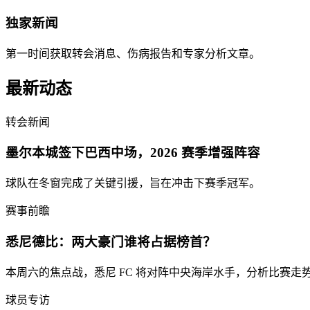
独家新闻
第一时间获取转会消息、伤病报告和专家分析文章。
最新动态
转会新闻
墨尔本城签下巴西中场，2026 赛季增强阵容
球队在冬窗完成了关键引援，旨在冲击下赛季冠军。
赛事前瞻
悉尼德比：两大豪门谁将占据榜首？
本周六的焦点战，悉尼 FC 将对阵中央海岸水手，分析比赛走
球员专访