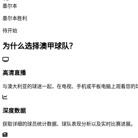
墨尔本
墨尔本胜利
待开始
为什么选择澳甲球队？
高清直播
与澳大利亚的球迷一起，在电视、手机或平板电脑上观看您的
深度数据
获取详细的球员统计数据、球队表现分析以及实时比赛进展。