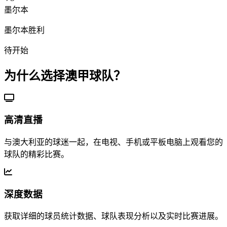
墨尔本
墨尔本胜利
待开始
为什么选择澳甲球队？
高清直播
与澳大利亚的球迷一起，在电视、手机或平板电脑上观看您的
球队的精彩比赛。
深度数据
获取详细的球员统计数据、球队表现分析以及实时比赛进展。