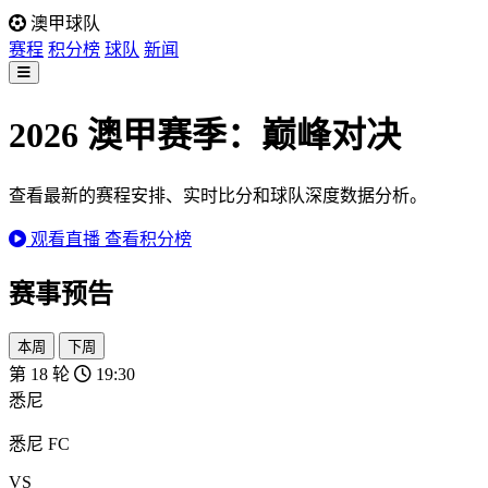
澳甲球队
赛程
积分榜
球队
新闻
2026 澳甲赛季：巅峰对决
查看最新的赛程安排、实时比分和球队深度数据分析。
观看直播
查看积分榜
赛事预告
本周
下周
第 18 轮
19:30
悉尼
悉尼 FC
VS