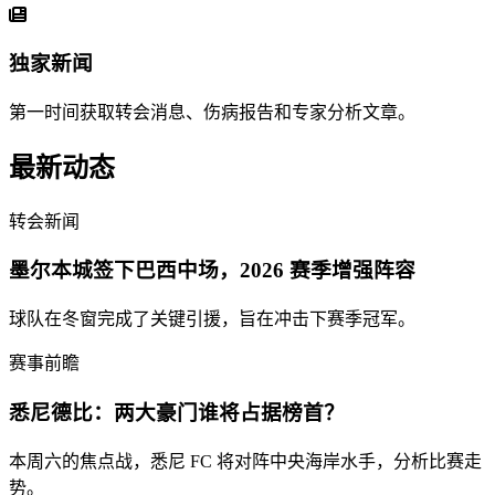
独家新闻
第一时间获取转会消息、伤病报告和专家分析文章。
最新动态
转会新闻
墨尔本城签下巴西中场，2026 赛季增强阵容
球队在冬窗完成了关键引援，旨在冲击下赛季冠军。
赛事前瞻
悉尼德比：两大豪门谁将占据榜首？
本周六的焦点战，悉尼 FC 将对阵中央海岸水手，分析比赛走
势。