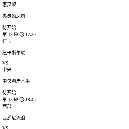
惠灵顿
惠灵顿凤凰
待开始
第 18 轮
17:30
纽卡
纽卡斯尔联
VS
中央
中央海岸水手
待开始
第 18 轮
18:45
西部
西悉尼流浪
VS