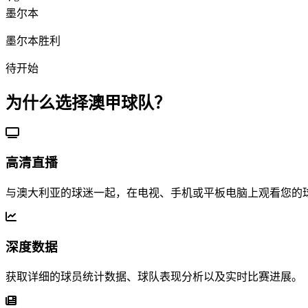
墨尔本
墨尔本胜利
待开始
为什么选择澳甲球队？
高清直播
与澳大利亚的球迷一起，在电视、手机或平板电脑上观看您的
深度数据
获取详细的球员统计数据、球队表现分析以及实时比赛进展。