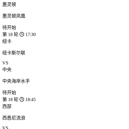
惠灵顿
惠灵顿凤凰
待开始
第 18 轮
17:30
纽卡
纽卡斯尔联
VS
中央
中央海岸水手
待开始
第 18 轮
18:45
西部
西悉尼流浪
VS