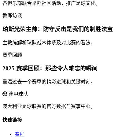
各俱乐部联合举办社区活动，推广足球文化。
教练访谈
珀斯光荣主帅：防守反击是我们的制胜法宝
主教练解析球队战术体系及对比赛的看法。
赛季回顾
2025 赛季回顾：那些令人难忘的瞬间
重温过去一个赛季的精彩进球和关键时刻。
澳甲球队
澳大利亚足球联赛的官方数据与赛事中心。
快速链接
赛程