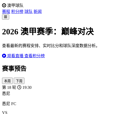
澳甲球队
赛程
积分榜
球队
新闻
2026 澳甲赛季：巅峰对决
查看最新的赛程安排、实时比分和球队深度数据分析。
观看直播
查看积分榜
赛事预告
本周
下周
第 18 轮
19:30
悉尼
悉尼 FC
VS