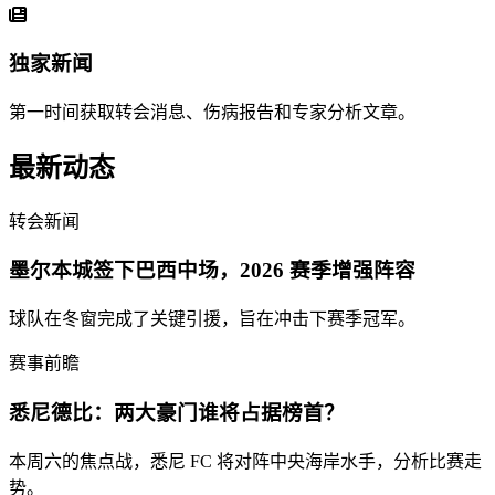
独家新闻
第一时间获取转会消息、伤病报告和专家分析文章。
最新动态
转会新闻
墨尔本城签下巴西中场，2026 赛季增强阵容
球队在冬窗完成了关键引援，旨在冲击下赛季冠军。
赛事前瞻
悉尼德比：两大豪门谁将占据榜首？
本周六的焦点战，悉尼 FC 将对阵中央海岸水手，分析比赛走
势。