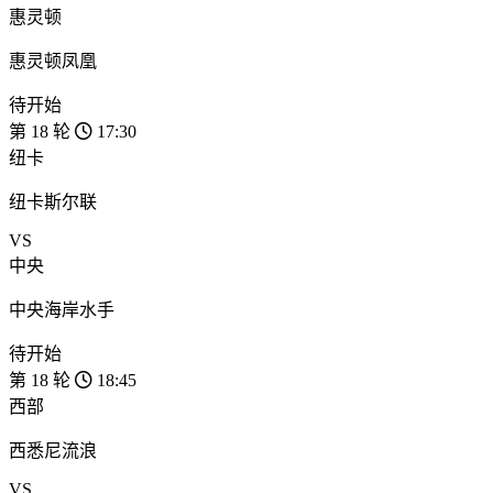
惠灵顿
惠灵顿凤凰
待开始
第 18 轮
17:30
纽卡
纽卡斯尔联
VS
中央
中央海岸水手
待开始
第 18 轮
18:45
西部
西悉尼流浪
VS