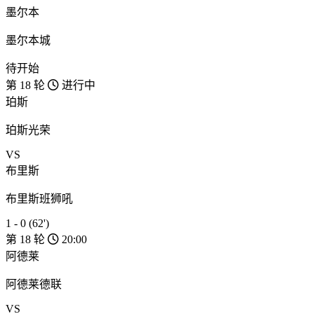
墨尔本
墨尔本城
待开始
第 18 轮
进行中
珀斯
珀斯光荣
VS
布里斯
布里斯班狮吼
1 - 0 (62')
第 18 轮
20:00
阿德莱
阿德莱德联
VS