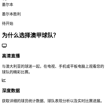
墨尔本
墨尔本胜利
待开始
为什么选择澳甲球队？
高清直播
与澳大利亚的球迷一起，在电视、手机或平板电脑上观看您的
球队的精彩比赛。
深度数据
获取详细的球员统计数据、球队表现分析以及实时比赛进展。