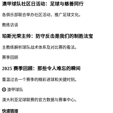
澳甲球队社区日活动：足球与慈善同行
各俱乐部联合举办社区活动，推广足球文化。
教练访谈
珀斯光荣主帅：防守反击是我们的制胜法宝
主教练解析球队战术体系及对比赛的看法。
赛季回顾
2025 赛季回顾：那些令人难忘的瞬间
重温过去一个赛季的精彩进球和关键时刻。
澳甲球队
澳大利亚足球联赛的官方数据与赛事中心。
快速链接