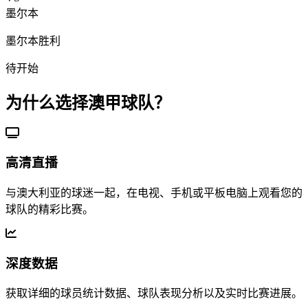
墨尔本
墨尔本胜利
待开始
为什么选择澳甲球队？
高清直播
与澳大利亚的球迷一起，在电视、手机或平板电脑上观看您的
球队的精彩比赛。
深度数据
获取详细的球员统计数据、球队表现分析以及实时比赛进展。