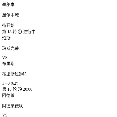
墨尔本
墨尔本城
待开始
第 18 轮
进行中
珀斯
珀斯光荣
VS
布里斯
布里斯班狮吼
1 - 0 (62')
第 18 轮
20:00
阿德莱
阿德莱德联
VS