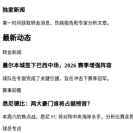
独家新闻
第一时间获取转会消息、伤病报告和专家分析文章。
最新动态
转会新闻
墨尔本城签下巴西中场，2026 赛季增强阵容
球队在冬窗完成了关键引援，旨在冲击下赛季冠军。
赛事前瞻
悉尼德比：两大豪门谁将占据榜首？
本周六的焦点战，悉尼 FC 将对阵中央海岸水手，分析比赛走
球员专访