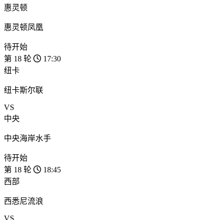
惠灵顿
惠灵顿凤凰
待开始
第 18 轮
17:30
纽卡
纽卡斯尔联
VS
中央
中央海岸水手
待开始
第 18 轮
18:45
西部
西悉尼流浪
VS