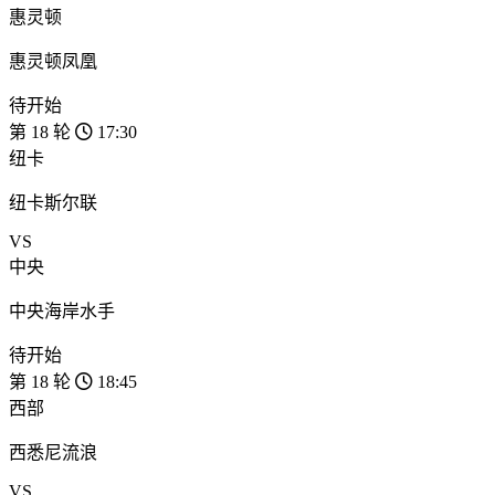
惠灵顿
惠灵顿凤凰
待开始
第 18 轮
17:30
纽卡
纽卡斯尔联
VS
中央
中央海岸水手
待开始
第 18 轮
18:45
西部
西悉尼流浪
VS