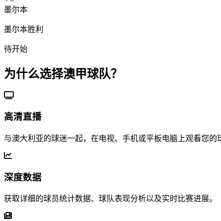
墨尔本
墨尔本胜利
待开始
为什么选择澳甲球队？
高清直播
与澳大利亚的球迷一起，在电视、手机或平板电脑上观看您的
深度数据
获取详细的球员统计数据、球队表现分析以及实时比赛进展。