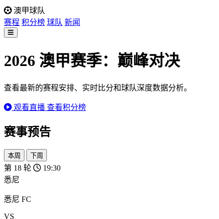
澳甲球队
赛程
积分榜
球队
新闻
2026 澳甲赛季：巅峰对决
查看最新的赛程安排、实时比分和球队深度数据分析。
观看直播
查看积分榜
赛事预告
本周
下周
第 18 轮
19:30
悉尼
悉尼 FC
VS