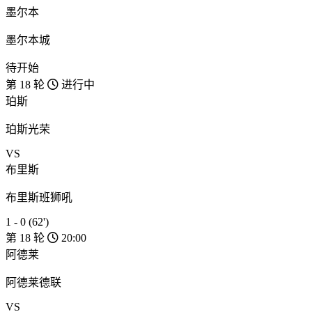
墨尔本
墨尔本城
待开始
第 18 轮
进行中
珀斯
珀斯光荣
VS
布里斯
布里斯班狮吼
1 - 0 (62')
第 18 轮
20:00
阿德莱
阿德莱德联
VS