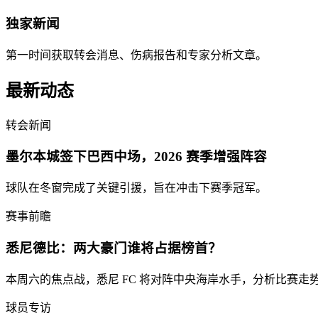
独家新闻
第一时间获取转会消息、伤病报告和专家分析文章。
最新动态
转会新闻
墨尔本城签下巴西中场，2026 赛季增强阵容
球队在冬窗完成了关键引援，旨在冲击下赛季冠军。
赛事前瞻
悉尼德比：两大豪门谁将占据榜首？
本周六的焦点战，悉尼 FC 将对阵中央海岸水手，分析比赛走
球员专访