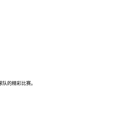
球队的精彩比赛。