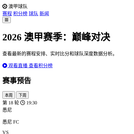
澳甲球队
赛程
积分榜
球队
新闻
2026 澳甲赛季：巅峰对决
查看最新的赛程安排、实时比分和球队深度数据分析。
观看直播
查看积分榜
赛事预告
本周
下周
第 18 轮
19:30
悉尼
悉尼 FC
VS