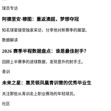
球员专访
阿德里安·穆图：重返澳超，梦想夺冠
知名球星接受独家采访，分享他对新赛季的展望。
数据解读
2026 赛季半程数据盘点：谁是最佳射手？
回顾上半赛季的进球数据，发现意外的射手王。
青训
未来之星：惠灵顿凤凰青训营的优秀毕业生
关注那些从青训走上职业赛场的年轻球员。
社区