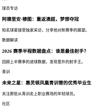
球员专访
阿德里安·穆图：重返澳超，梦想夺冠
知名球星接受独家采访，分享他对新赛季的展望。
数据解读
2026 赛季半程数据盘点：谁是最佳射手？
回顾上半赛季的进球数据，发现意外的射手王。
青训
未来之星：惠灵顿凤凰青训营的优秀毕业生
关注那些从青训走上职业赛场的年轻球员。
社区